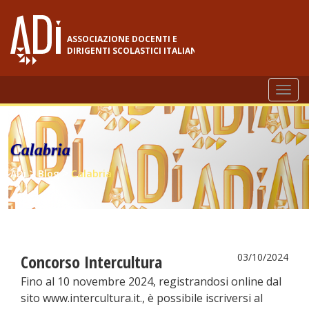
ASSOCIAZIONE DOCENTI E
DIRIGENTI SCOLASTICI ITALIANI
Togg
navi
Calabria
>
>
ADi
Blog
Calabria
Concorso Intercultura
03/10/2024
Fino al 10 novembre 2024, registrandosi online dal
sito www.intercultura.it., è possibile iscriversi al